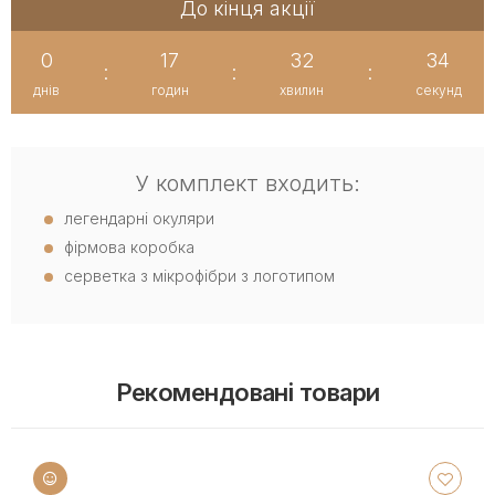
До кінця акції
0
17
32
34
:
:
:
днів
годин
хвилин
секунд
У комплект входить:
легендарні окуляри
фірмова коробка
серветка з мікрофібри з логотипом
Рекомендовані товари