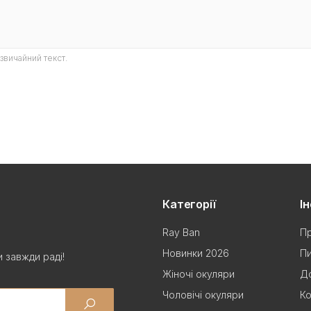
звичайний текст.
Категорії
І
Ray Ban
Пр
Новинки 2026
Пи
 завжди раді!
Жіночі окуляри
До
Чоловічі окуляри
Ко