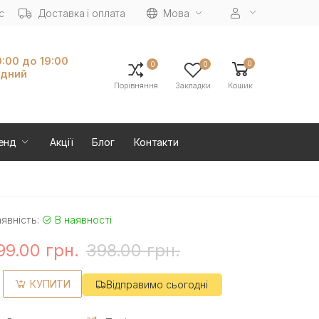
с
Доставка і оплата
Мова
0:00 до 19:00
0
0
0
ідний
Порівняння
Закладки
Кошик
енд
Акції
Блог
Контакти
явність:
В наявності
99.00 грн.
398.00 грн.
КУПИТИ
Відправимо сьогодні