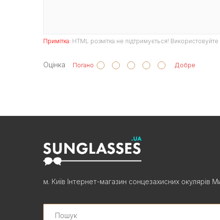
Примітка:
HTML розмітка не підтримується! Використовуйте 
Оцінка
Погано
Добре
м. Київ Інтернет-магазин сонцезахисних окулярів Ми
Search