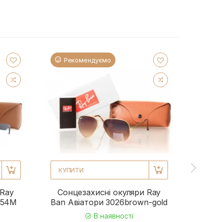
Рекомендуємо
Ре
КУПИТИ
КУП
 Ray
Сонцезахисні окуляри Ray
Сонц
954M
Ban Авіатори 3026brown-gold
Ba
В наявності