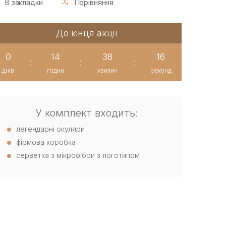
В закладки
Порівняння
До кінця акції
0
14
38
15
:
:
:
днів
годин
хвилин
секунд
У комплект входить:
легендарні окуляри
фірмова коробка
серветка з мікрофібри з логотипом