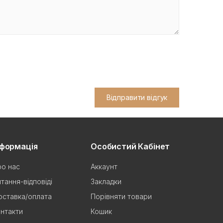
Відправити відгук
нформація
Особистий Кабінет
о нас
Аккаунт
тання-відповіді
Закладки
ставка/оплата
Порівняти товари
нтакти
Кошик