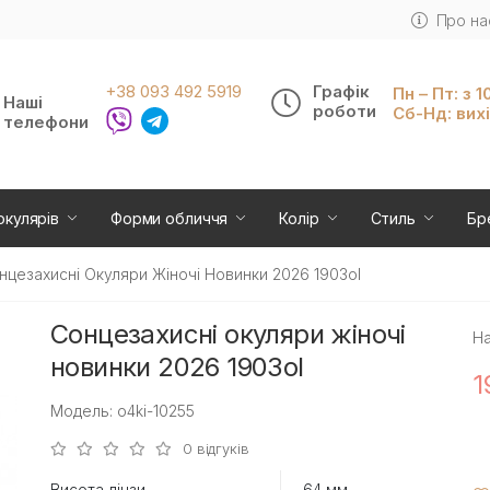
Про на
+38 093 492 5919
Графік
Пн – Пт: з 1
Наші
роботи
Сб-Нд: вих
телефони
окулярів
Форми обличчя
Колір
Стиль
Бр
нцезахисні Окуляри Жіночі Новинки 2026 1903ol
Сонцезахисні окуляри жіночі
На
новинки 2026 1903ol
1
Модель: o4ki-10255
0 відгуків
Висота лінзи
64 мм