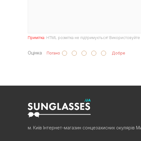
Примітка:
HTML розмітка не підтримується! Використовуйте 
Оцінка
Погано
Добре
м. Київ Інтернет-магазин сонцезахисних окулярів Ми