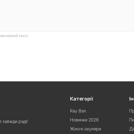
звичайний текст.
Категорії
І
Ray Ban
Пр
Новинки 2026
Пи
 завжди раді!
Жіночі окуляри
До