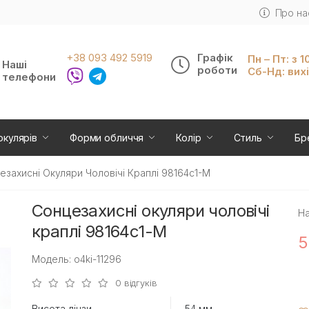
Про на
+38 093 492 5919
Графік
Пн – Пт: з 1
Наші
роботи
Сб-Нд: вих
телефони
окулярів
Форми обличчя
Колір
Стиль
Бр
езахисні Окуляри Чоловічі Краплі 98164c1-M
Сонцезахисні окуляри чоловічі
На
краплі 98164c1-M
5
Модель: o4ki-11296
0 відгуків
Висота лінзи
54 мм