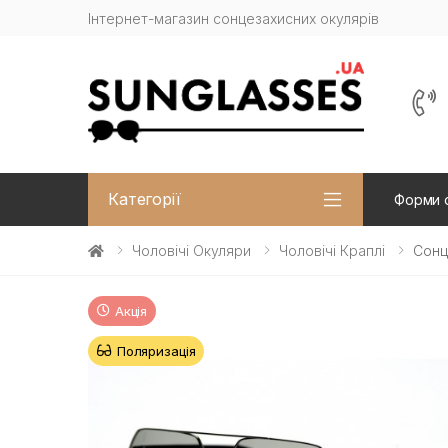
Інтернет-магазин сонцезахисних окулярів
Категорії
Форми 
Чоловічі Окуляри
Чоловічі Краплі
Сонц
Акція
Поляризація