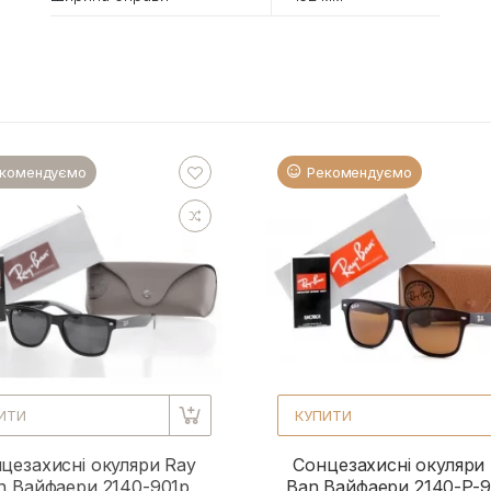
комендуємо
Рекомендуємо
ИТИ
КУПИТИ
цезахисні окуляри Ray
Сонцезахисні окуляри
n Вайфаери 2140-901p
Ban Вайфаери 2140-P-