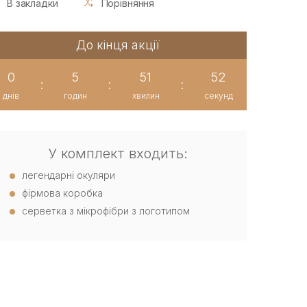
В закладки
Порівняння
До кінця акції
0
5
51
51
:
:
:
днів
годин
хвилин
секунд
У комплект входить:
легендарні окуляри
фірмова коробка
серветка з мікрофібри з логотипом