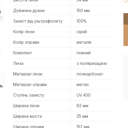
Довжина дужки
150 мм
Захист від ультрафіолету
100%
Колір лінзи
сірий
Колір оправи
металік
Комплект
повний
Лінза
з поляризацією
Матеріал лінзи
полікарбонат
Матеріал оправи
метал
Ступінь захисту
UV 400
Ширина лінзи
62 мм
Ширина моста
25 мм
Ширина оправи
152 мм