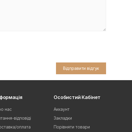
Відправити відгук
нформація
Особистий Кабінет
о нас
Аккаунт
тання-відповіді
Закладки
ставка/оплата
Порівняти товари