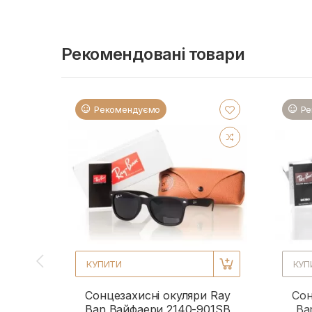
Рекомендовані товари
Рекомендуємо
Ре
КУПИТИ
КУП
Сонцезахисні окуляри Ray
Сон
Ban Вайфаери 2140-901SB
Ba