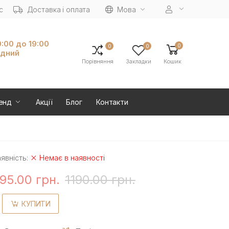
с
Доставка і оплата
Мова
0:00 до 19:00
0
0
0
ідний
Порівняння
Закладки
Кошик
енд
Акції
Блог
Контакти
явність:
Немає в наявності
95.00 грн.
1190.00 грн.
КУПИТИ