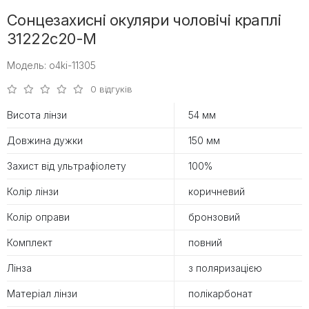
Сонцезахисні окуляри чоловічі краплі
31222c20-M
Модель: o4ki-11305
0 відгуків
Висота лінзи
54 мм
Довжина дужки
150 мм
Захист від ультрафіолету
100%
Колір лінзи
коричневий
Колір оправи
бронзовий
Комплект
повний
Лінза
з поляризацією
Матеріал лінзи
полікарбонат