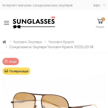
Інтернет-магазин сонцезахисних окулярів
Iнфо
0
Toggle mobile menu
Кошик
Чоловічі Окуляри
Чоловічі Краплі
Сонцезахисні Окуляри Чоловічі Краплі 31222c20-M
Акція
Поляризація