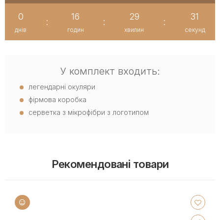
0
16
29
31
:
:
:
днів
годин
хвилин
секунд
У комплект входить:
легендарні окуляри
фірмова коробка
серветка з мікрофібри з логотипом
Рекомендовані товари