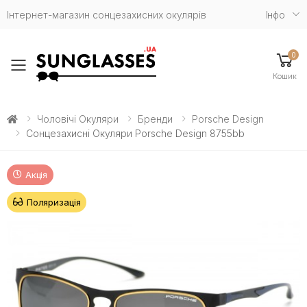
Інтернет-магазин сонцезахисних окулярів
Iнфо
0
Toggle mobile menu
Кошик
Чоловічі Окуляри
Бренди
Porsche Design
Сонцезахисні Окуляри Porsche Design 8755bb
Акція
Поляризація