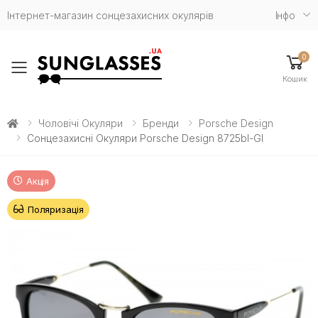
Інтернет-магазин сонцезахисних окулярів
Iнфо
0
Toggle mobile menu
Кошик
Чоловічі Окуляри
Бренди
Porsche Design
Сонцезахисні Окуляри Porsche Design 8725bl-Gl
Акція
Поляризація