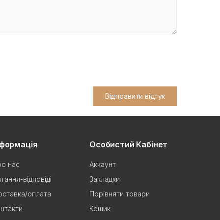
Відправити відгук
нформація
Особистий Кабінет
о нас
Аккаунт
тання-відповіді
Закладки
ставка/оплата
Порівняти товари
нтакти
Кошик