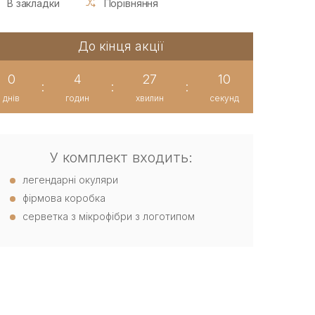
В закладки
Порівняння
До кінця акції
0
4
27
9
:
:
:
днів
годин
хвилин
секунд
У комплект входить:
легендарні окуляри
фірмова коробка
серветка з мікрофібри з логотипом