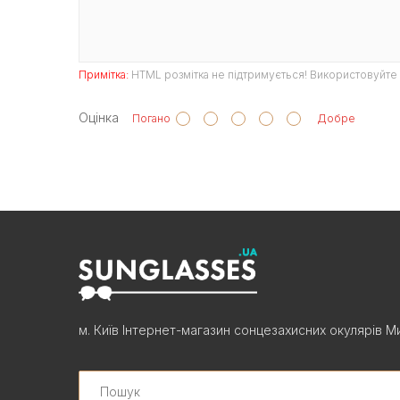
Примітка:
HTML розмітка не підтримується! Використовуйте 
Оцінка
Погано
Добре
м. Київ Інтернет-магазин сонцезахисних окулярів Ми
Search