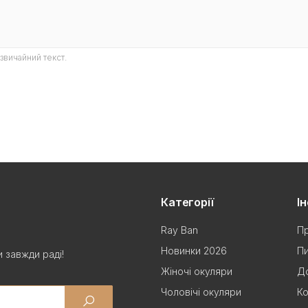
звичайний текст.
Категорії
І
Ray Ban
Пр
Новинки 2026
Пи
 завжди раді!
Жіночі окуляри
До
Чоловічі окуляри
Ко