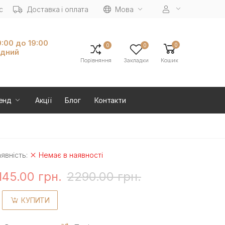
с
Доставка і оплата
Мова
0:00 до 19:00
0
0
0
ідний
Порівняння
Закладки
Кошик
енд
Акції
Блог
Контакти
явність:
Немає в наявності
145.00 грн.
2290.00 грн.
КУПИТИ