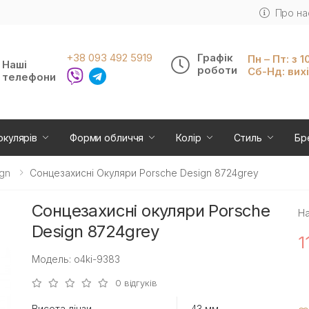
Про на
+38 093 492 5919
Графік
Пн – Пт: з 1
Наші
роботи
Сб-Нд: вих
телефони
окулярів
Форми обличчя
Колір
Стиль
Бр
gn
Сонцезахисні Окуляри Porsche Design 8724grey
Сонцезахисні окуляри Porsche
На
Design 8724grey
1
Модель: o4ki-9383
0 відгуків
Висота лінзи
43 мм