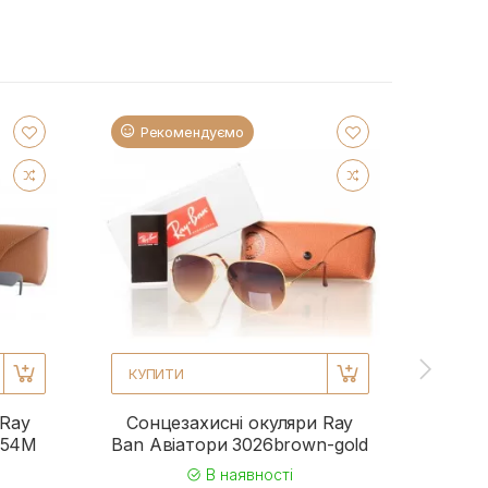
Рекомендуємо
Ре
КУПИТИ
КУП
 Ray
Сонцезахисні окуляри Ray
Сонц
954M
Ban Авіатори 3026brown-gold
Ba
В наявності