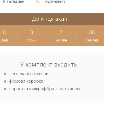
В закладки
Порівняння
До кінця акції
0
3
2
36
:
:
:
днів
годин
хвилин
секунд
У комплект входить:
легендарні окуляри
фірмова коробка
серветка з мікрофібри з логотипом