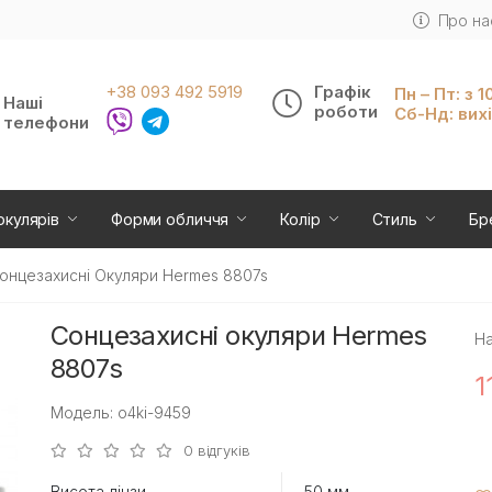
Про на
+38 093 492 5919
Графік
Пн – Пт: з 1
Наші
роботи
Сб-Нд: вих
телефони
окулярів
Форми обличчя
Колір
Стиль
Бр
онцезахисні Окуляри Hermes 8807s
Сонцезахисні окуляри Hermes
На
8807s
1
Модель: o4ki-9459
0 відгуків
Висота лінзи
50 мм