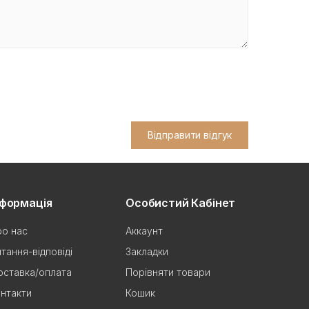
Відправити відгук
нформація
Особистий Кабінет
о нас
Аккаунт
тання-відповіді
Закладки
ставка/оплата
Порівняти товари
нтакти
Кошик