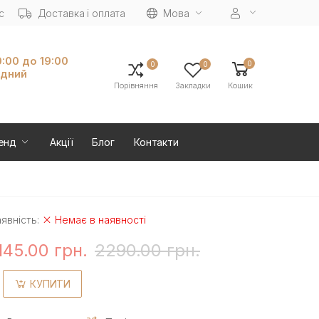
с
Доставка і оплата
Мова
0:00 до 19:00
0
0
0
ідний
Порівняння
Закладки
Кошик
енд
Акції
Блог
Контакти
явність:
Немає в наявності
145.00 грн.
2290.00 грн.
КУПИТИ