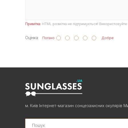
Примітка:
HTML розмітка не підтримується! Використовуйте 
Оцінка
Погано
Добре
м. Київ Інтернет-магазин сонцезахисних окулярів Ми
Search