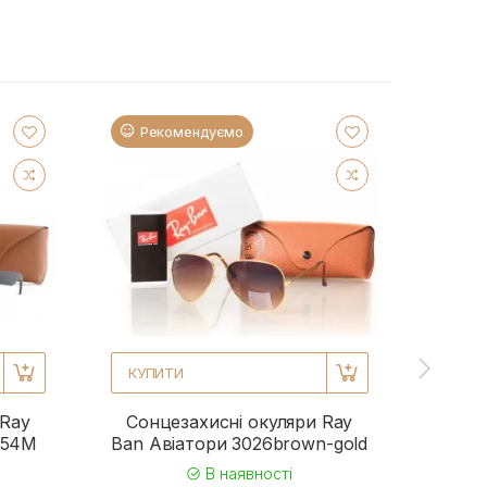
Рекомендуємо
Ре
КУПИТИ
КУП
 Ray
Сонцезахисні окуляри Ray
Сонц
954M
Ban Авіатори 3026brown-gold
Ba
В наявності