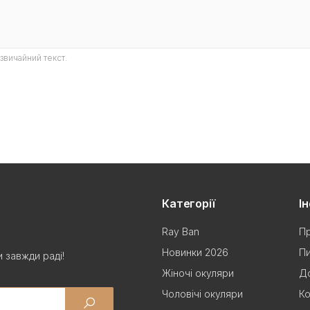
звичайний текст.
Категорії
І
Ray Ban
Пр
Новинки 2026
Пи
 завжди раді!
Жіночі окуляри
До
Чоловічі окуляри
Ко