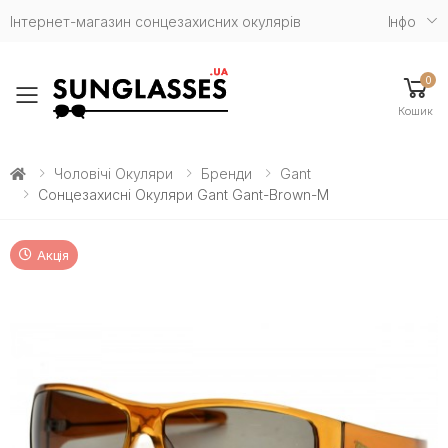
Інтернет-магазин сонцезахисних окулярів
Iнфо
0
Toggle mobile menu
Кошик
Чоловічі Окуляри
Бренди
Gant
Сонцезахисні Окуляри Gant Gant-Brown-M
Акція