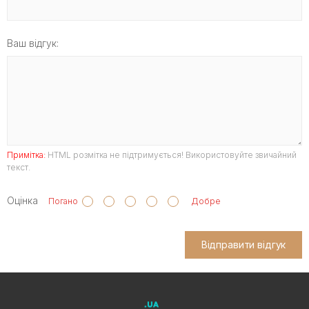
Ваш відгук:
Примітка:
HTML розмітка не підтримується! Використовуйте звичайний
текст.
Оцінка
Погано
Добре
Відправити відгук