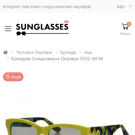
Інтернет-магазин сонцезахисних окулярів
Iнфо
0
Toggle mobile menu
Кошик
Чоловічі Окуляри
Бренди
Інші
Брендові Сонцезахисні Окуляри 0002-Xtf-M
Акція