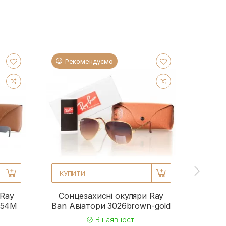
Рекомендуємо
Ре
КУПИТИ
КУП
 Ray
Сонцезахисні окуляри Ray
Сонц
954M
Ban Авіатори 3026brown-gold
Ba
В наявності