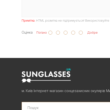
Примітка:
HTML розмітка не підтримується! Використовуйте 
Оцінка
Погано
Добре
м. Київ Інтернет-магазин сонцезахисних окулярів Ми
Search