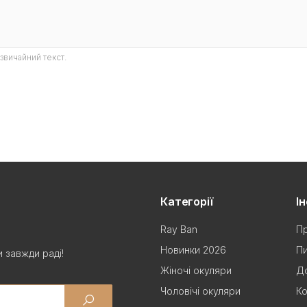
звичайний текст.
Категорії
І
Ray Ban
Пр
Новинки 2026
Пи
 завжди раді!
Жіночі окуляри
До
Чоловічі окуляри
Ко