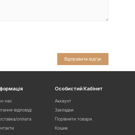
Відправити відгук
нформація
Особистий Кабінет
о нас
Аккаунт
тання-відповіді
Закладки
ставка/оплата
Порівняти товари
нтакти
Кошик