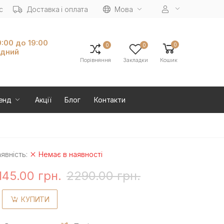
с
Доставка і оплата
Мова
0:00 до 19:00
0
0
0
ідний
Порівняння
Закладки
Кошик
енд
Акції
Блог
Контакти
явність:
Немає в наявності
145.00 грн.
2290.00 грн.
КУПИТИ