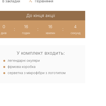
В закладки
Порівняння
До кінця акції
0
16
16
3
:
:
:
днів
годин
хвилин
секунд
У комплект входить:
легендарні окуляри
фірмова коробка
серветка з мікрофібри з логотипом