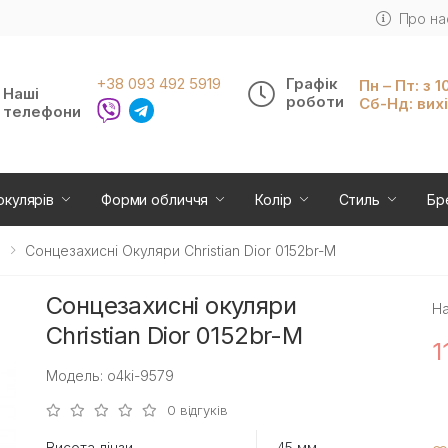
Про на
+38 093 492 5919
Графік
Пн – Пт: з 1
Наші
роботи
Сб-Нд: вих
телефони
окулярів
Форми обличчя
Колір
Стиль
Бр
Сонцезахисні Окуляри Christian Dior 0152br-M
Сонцезахисні окуляри
На
Christian Dior 0152br-M
1
Модель: o4ki-9579
0 відгуків
Висота лінзи
45 мм