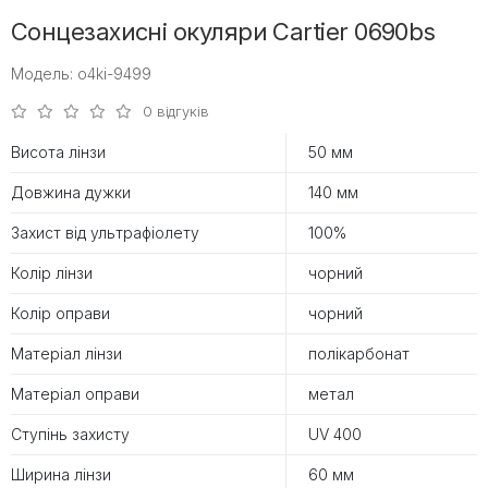
Сонцезахисні окуляри Cartier 0690bs
Модель: o4ki-9499
0 відгуків
Висота лінзи
50 мм
Довжина дужки
140 мм
Захист від ультрафіолету
100%
Колір лінзи
чорний
Колір оправи
чорний
Матеріал лінзи
полікарбонат
Матеріал оправи
метал
Ступінь захисту
UV 400
Ширина лінзи
60 мм