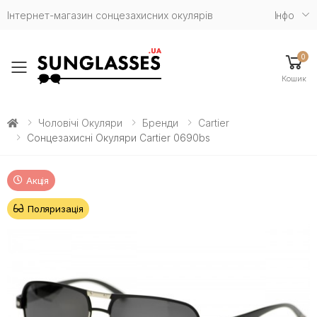
Інтернет-магазин сонцезахисних окулярів
Iнфо
0
Toggle mobile menu
Кошик
Чоловічі Окуляри
Бренди
Cartier
Сонцезахисні Окуляри Cartier 0690bs
Акція
Поляризація