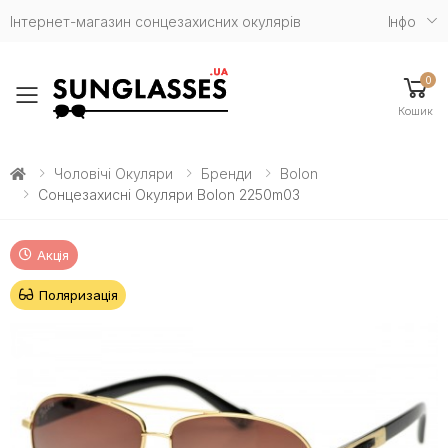
Інтернет-магазин сонцезахисних окулярів
Iнфо
0
Toggle mobile menu
Кошик
Чоловічі Окуляри
Бренди
Bolon
Сонцезахисні Окуляри Bolon 2250m03
Акція
Поляризація