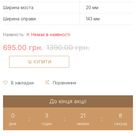
Ширина моста
20 мм
Ширина оправи
143 мм
Наявність:
Немає в наявності
695.00 грн.
1390.00 грн.
КУПИТИ
В закладки
Порівняння
До кінця акції
0
3
21
7
:
:
:
днів
годин
хвилин
секунд