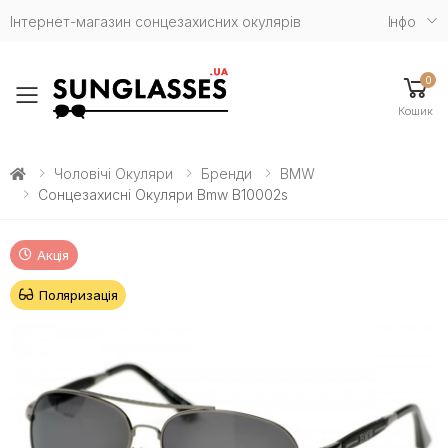
Інтернет-магазин сонцезахисних окулярів
Iнфо
0
Toggle mobile menu
Кошик
Чоловічі Окуляри
Бренди
BMW
Сонцезахисні Окуляри Bmw B10002s
Акція
Поляризація