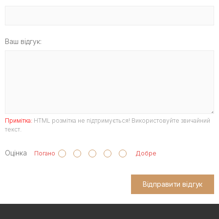
Ваш відгук:
Примітка:
HTML розмітка не підтримується! Використовуйте звичайний
текст.
Оцінка
Погано
Добре
Відправити відгук