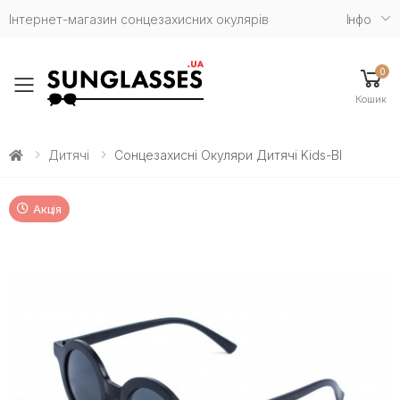
Інтернет-магазин сонцезахисних окулярів
Iнфо
0
Toggle mobile menu
Кошик
Дитячі
Сонцезахисні Окуляри Дитячі Kids-Bl
Акція