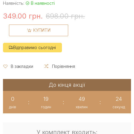
Наявність:
В наявності
349.00 грн.
698.00 грн.
КУПИТИ
Відправимо сьогодні
В закладки
Порівняння
До кінця акції
0
19
49
23
:
:
:
днів
годин
хвилин
секунд
У комплект входить: