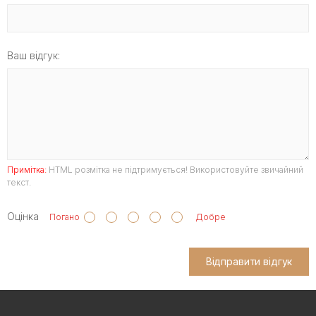
Ваш відгук:
Примітка:
HTML розмітка не підтримується! Використовуйте звичайний
текст.
Оцінка
Погано
Добре
Відправити відгук