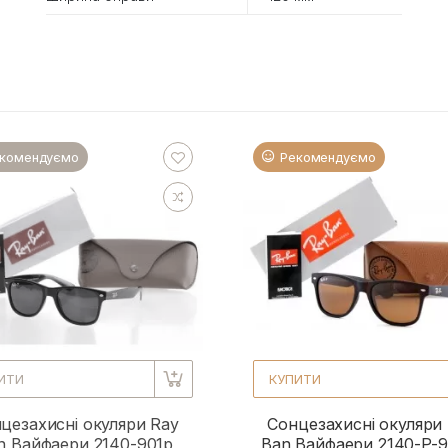
комендуємо
Рекомендуємо
ИТИ
КУПИТИ
цезахисні окуляри Ray
Сонцезахисні окуляри
n Вайфаери 2140-901p
Ban Вайфаери 2140-P-