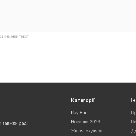
звичайний текст.
Категорії
І
Ray Ban
Пр
Новинки 2026
Пи
 завжди раді!
Жіночі окуляри
До