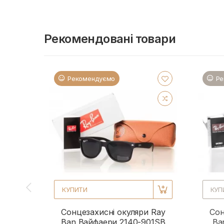
Рекомендовані товари
Рекомендуємо
Ре
КУПИТИ
КУП
Сонцезахисні окуляри Ray
Сон
Ban Вайфаери 2140-901SB
Ba