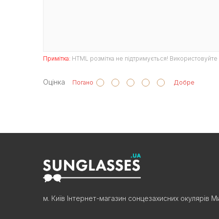
Примітка:
HTML розмітка не підтримується! Використовуйте 
Оцінка
Погано
Добре
м. Київ Інтернет-магазин сонцезахисних окулярів Ми