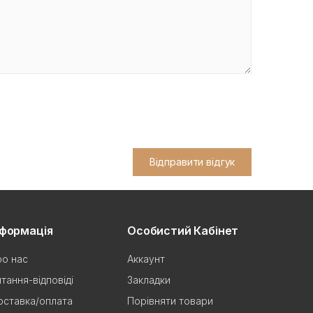
Відправити відгук
нформація
Особистий Кабінет
о нас
Аккаунт
тання-відповіді
Закладки
ставка/оплата
Порівняти товари