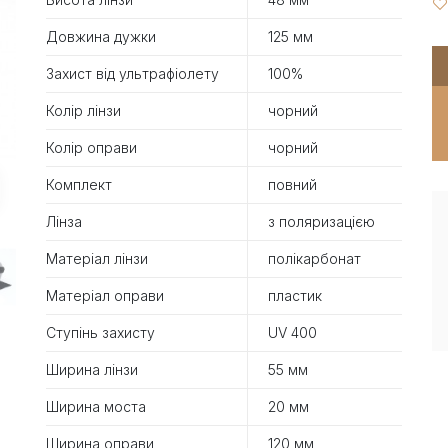
Довжина дужки
125 мм
Захист від ультрафіолету
100%
Колір лінзи
чорний
Колір оправи
чорний
Комплект
повний
Лінза
з поляризацією
Матеріал лінзи
полікарбонат
Матеріал оправи
пластик
Ступінь захисту
UV 400
Ширина лінзи
55 мм
Ширина моста
20 мм
Ширина оправи
120 мм