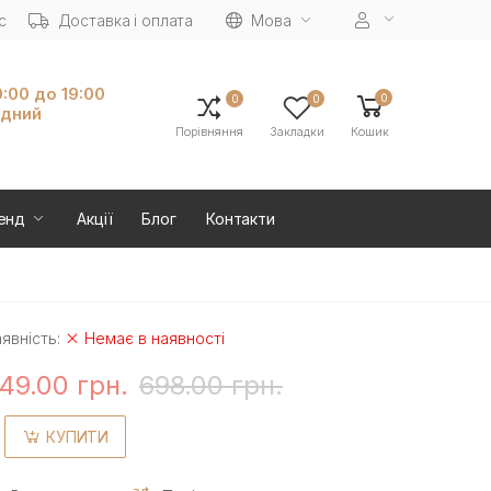
с
Доставка і оплата
Мова
0:00 до 19:00
0
0
0
ідний
Порівняння
Закладки
Кошик
енд
Акції
Блог
Контакти
явність:
Немає в наявності
49.00 грн.
698.00 грн.
КУПИТИ