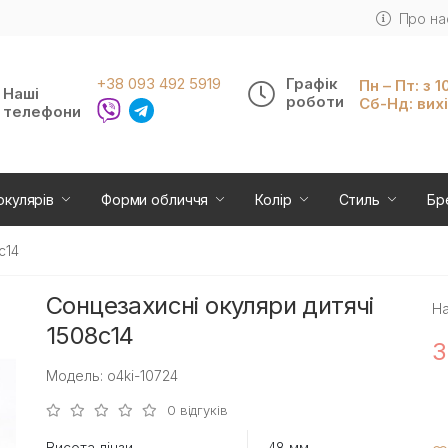
Про на
+38 093 492 5919
Графік
Пн – Пт: з 1
Наші
роботи
Сб-Нд: вих
телефони
окулярів
Форми обличчя
Колір
Стиль
Бр
c14
Сонцезахисні окуляри дитячі
На
1508c14
3
Модель: o4ki-10724
0 відгуків
Висота лінзи
48 мм