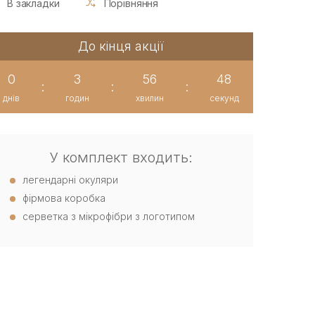
В закладки
Порівняння
До кінця акції
0
3
56
48
:
:
:
днів
годин
хвилин
секунд
У комплект входить:
легендарні окуляри
фірмова коробка
серветка з мікрофібри з логотипом