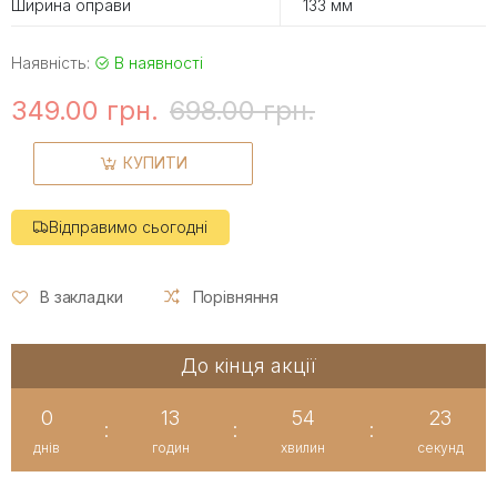
Ширина оправи
133 мм
Наявність:
В наявності
349.00 грн.
698.00 грн.
КУПИТИ
Відправимо сьогодні
В закладки
Порівняння
До кінця акції
0
13
54
22
:
:
:
днів
годин
хвилин
секунд