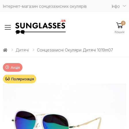
Інтернет-магазин сонцезахисних окулярів
Iнфо
0
Toggle mobile menu
Кошик
Дитячі
Сонцезахисні Окуляри Дитячі 1019m07
Акція
Поляризація