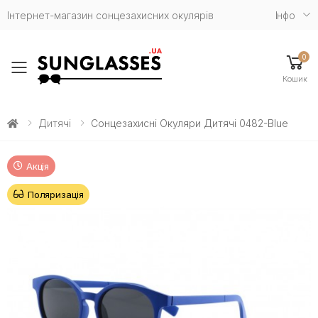
Інтернет-магазин сонцезахисних окулярів
Iнфо
0
Toggle mobile menu
Кошик
Дитячі
Сонцезахисні Окуляри Дитячі 0482-Blue
Акція
Поляризація