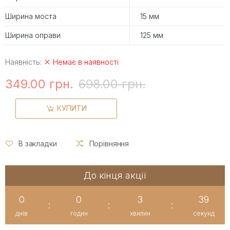
Ширина моста
15 мм
Ширина оправи
125 мм
Наявність:
Немає в наявності
349.00 грн.
698.00 грн.
КУПИТИ
В закладки
Порівняння
До кінця акції
0
0
3
38
:
:
:
днів
годин
хвилин
секунд